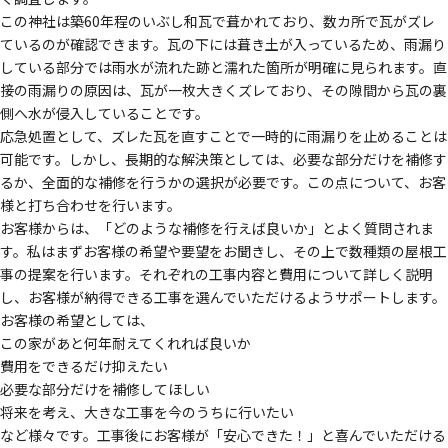
この神社は築60年程のいぶし和瓦で葺かれており、数カ所で瓦がズレ
ているのが確認できます。瓦の下には葺き土が入っているため、雨漏り
している部分では雨水が流れた跡と濡れた箇所が明確に見られます。直
接の雨漏りの原因は、瓦が一枚大きくズレており、その隙間から瓦の裏
側へ水が侵入していることです。
応急処置として、ズレた瓦を直すことで一時的に雨漏りを止めることは
可能です。しかし、長期的な解決策としては、必要な部分だけを補修す
るか、全面的な補修を行うかの選択が必要です。この点について、お客
様と打ち合わせを行います。
お客様からは、「どのような補修を行えば良いか」とよく質問されま
す。私はまずお客様の希望や要望をお聞きし、その上で数種類の屋根工
事の提案を行います。それぞれの工事内容と費用について詳しく説明
し、お客様が納得できる工事を選んでいただけるようサポートします。
お客様の希望としては、
この家があと何年耐えてくれれば良いか
費用をできるだけ抑えたい
必要な部分だけを補修してほしい
将来を考え、大きな工事を今のうちに行いたい
など様々です。工事後にお客様が「安心できた！」と喜んでいただける