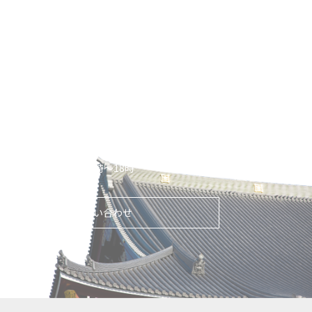
Contact Us
屋根の困ったことご連絡ください
雨漏りのご相談から瓦1枚の交換まで、
迅速・的確なお見
積もりを心がけております。
お気軽にお問い合わせください。
お見積り・お伺い・ご相談ください
【営業時間】平日9時～18時
メールでのお問い合わせ