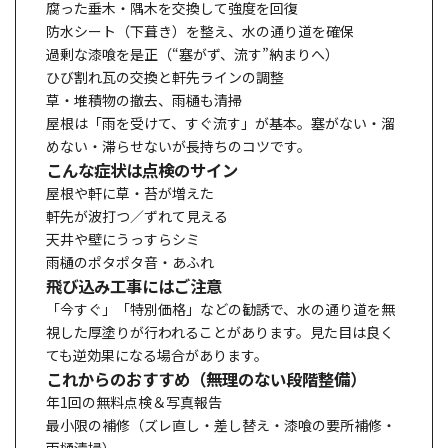
腐った
垂木・隅木を交換
して強度を回復
防水シート（下葺き）を整え
、水の通り道を確保
過剰な漆喰を是正
（“塞がず、流す”納まりへ）
ひび割れ瓦の交換
と
軒先ラインの調整
草・堆積物の撤去、雨樋も清掃
屋根は「雨を受けて、すぐ流す」が基本。
塞がない・溜
めない・滞らせない
が長持ちのコツです。
こんな症状は点検のサイン
屋根や軒に
草・苔
が増えた
軒先が波打つ／ずれて見える
天井や壁に
うっすらシミ
雨樋の
ポタポタ音・あふれ
飛び込み工事にはご注意
「今すぐ」「特別価格」などの勧誘で、
水の通り道を無
視した厚塗り
が行われることがあります。見た目は良く
ても
逆効果
になる場合があります。
これからのおすすめ（無理のない段階整備）
年1回の無料点検＆写真報告
最小限の補修
（ズレ直し・差し替え・漆喰の要所補修・
雨樋清掃）