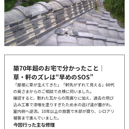
築70年超のお宅で分かったこと｜
草・軒のズレは“早めのSOS”
「屋根に草が生えてきた」「軒先がずれて見える」――60代
の奥さまからのご相談で点検に伺いました。
確認すると、
割れた瓦からの雨漏り
に加え、過去の
飛び
込み工事で漆喰を塗りすぎ
たため水の逃げ道が塞がれ、
室内側へ逆流。
10年以上の放置で木部が腐り、シロアリ
被害
まで進んでいました。
今回行った主な修理