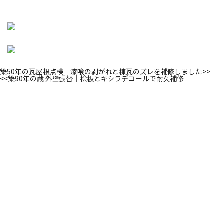
築50年の瓦屋根点検｜漆喰の剥がれと棟瓦のズレを補修しました
>>
<<
築90年の蔵 外壁張替｜桧板とキシラデコールで耐久補修
Contact Us
屋根の困ったことご連絡ください
雨漏りのご相談から瓦1枚の交換まで、
迅速・的確なお見
積もりを心がけております。
お気軽にお問い合わせください。