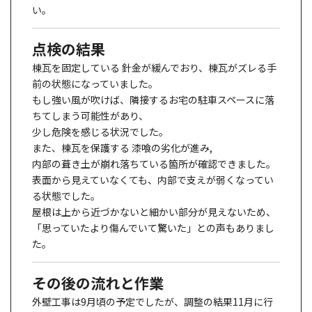
い。
点検の結果
棟瓦を固定している
針金が緩んでおり、棟瓦がズレる手
前
の状態になっていました。
もし強い風が吹けば、隣接するお宅の駐車スペースに落
ちてしまう可能性があり、
少し危険を感じる状況でした。
また、棟瓦を保護する
漆喰の劣化が進み
,
内部の葺き土が崩れ落ちている箇所が確認できました。
表面から見えていなくても、内部で支えが弱くなってい
る状態でした。
屋根は上から近づかないと細かい部分が見えないため、
「思っていたより傷んでいて驚いた」との声もありまし
た。
その後の流れと作業
外壁工事は9月頃の予定でしたが、調整の結果11月に行