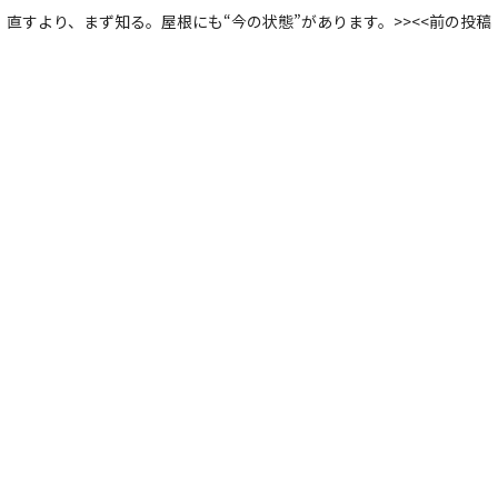
直すより、まず知る。屋根にも“今の状態”があります。
>>
<<
前の投稿
Contact Us
屋根の困ったことご連絡ください
雨漏りのご相談から瓦1枚の交換まで、
迅速・的確なお見
積もりを心がけております。
お気軽にお問い合わせください。
お見積り・お伺い・ご相談ください
【営業時間】平日9時～18時
メールでのお問い合わせ