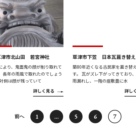
草津市北山田 若宮神社
草津市下笠 日本瓦葺き替え
により、鬼面鬼の顔が削り取れて
築80年近くなる古民家を葺き替
。長年の雨風で取れたのでしょう
す。 瓦がズレ下がってきており
反対側は顔が残っていて
雨漏れし、一階の座敷畳に水
詳しく見る
詳し
1
…
5
6
7
前へ