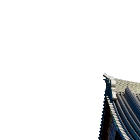
ださい
。
～18時